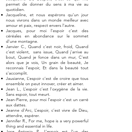
permet de donner du sens à ma vie au
quotidien.
Jacqueline, et nous espérons qu’un jour
nous vivrons dans un monde meilleur avec
amour et paix, respect envers l’autre.
Jacques, pour moi l’espoir c’est des
céréales en abondance sur le sommet
d’une montagne.
Janvier C., Quand c'est noir, froid, Quand
c'est violent, sans issue, Quand j'arrive au
bout, Quand je fonce dans un mur, C'est
alors que je vois, Un grain de beauté, Je
reconnais l'espoir, Et dans la beauté tout
s’accomplit.
Jausianne, L’espoir c’est de croire que tous
ensemble on peut innover, créer et aimer.
Jean L., L’espoir c'est l'oxygène de la vie.
Sans espoir, tout meurt.
Jean-Pierre, pour moi l’espoir c’est un carré
aux dattes.
Jeanne d’Arc, L’espoir, c’est vivre de Dieu,
attendre, espérer.
Jennifer R., For me, hope is a very powerful
thing and essential in life.
Jose Antonio P., L’espoir est l’un des