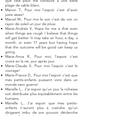
que cela peut me conduire à une belle
plage de sable blanc.
Manon T., Pour moi l’espoir c’est d’avoir
juste assez!
Marcel M., Pour moi le soir c’est de voir un
rayon de soleil un jour de pluie.
Marie-Andrée V., Hope for me is that even
when things are rough I believe that things
will get better. It may take an hour, a day, a
month, or even 17 years but having hope
that the outcome will be good can keep us
going.
Marie-Anna R., Pour moi, l’espoir c’est
croire en la vie, jour après jour.
Marie-Claude V., Pour moi l’espoir c’est le
courage!
Marie-France D., Pour moi l’espoir c’est que
mes petits-enfants puissent vivre dans un
monde sans guerre!
Marielle L., J’ai espoir qu’un jour la richesse
soit distribuée plus équitablement entre les
humains.
Marielle L., J’ai espoir que mes petits-
enfants n’auront plus à craindre qu’un
dirigeant imbu de son pouvoir déclenche