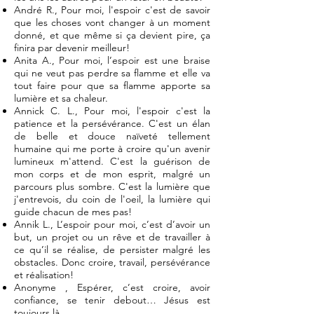
André R., Pour moi, l'espoir c'est de savoir
que les choses vont changer à un moment
donné, et que même si ça devient pire, ça
finira par devenir meilleur!
Anita A., Pour moi, l’espoir est une braise
qui ne veut pas perdre sa flamme et elle va
tout faire pour que sa flamme apporte sa
lumière et sa chaleur.
Annick C. L., Pour moi, l'espoir c'est la
patience et la persévérance. C'est un élan
de belle et douce naïveté tellement
humaine qui me porte à croire qu'un avenir
lumineux m'attend. C'est la guérison de
mon corps et de mon esprit, malgré un
parcours plus sombre. C'est la lumière que
j'entrevois, du coin de l'oeil, la lumière qui
guide chacun de mes pas!
Annik L., L’espoir pour moi, c’est d’avoir un
but, un projet ou un rêve et de travailler à
ce qu’il se réalise, de persister malgré les
obstacles. Donc croire, travail, persévérance
et réalisation!
Anonyme , Espérer, c’est croire, avoir
confiance, se tenir debout… Jésus est
toujours là.