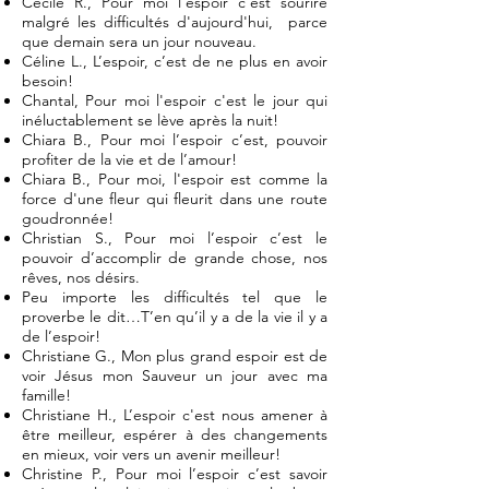
Cécile R., Pour moi l'espoir c'est sourire
malgré les difficultés d'aujourd'hui, parce
que demain sera un jour nouveau.
Céline L., L’espoir, c’est de ne plus en avoir
besoin!
Chantal, Pour moi l'espoir c'est le jour qui
inéluctablement se lève après la nuit!
Chiara B., Pour moi l’espoir c’est, pouvoir
profiter de la vie et de l’amour!
Chiara B., Pour moi, l'espoir est comme la
force d'une fleur qui fleurit dans une route
goudronnée!
Christian S., Pour moi l’espoir c’est le
pouvoir d’accomplir de grande chose, nos
rêves, nos désirs.
Peu importe les difficultés tel que le
proverbe le dit…T’en qu’il y a de la vie il y a
de l’espoir!
Christiane G., Mon plus grand espoir est de
voir Jésus mon Sauveur un jour avec ma
famille!
Christiane H., L’espoir c'est nous amener à
être meilleur, espérer à des changements
en mieux, voir vers un avenir meilleur!
Christine P., Pour moi l’espoir c’est savoir