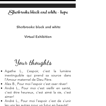
Sherbrooke black and white - hope
Sherbrooke black and white
Virtual Exhibition
Your thoughts
Agathe L., L’espoir, c’est la lumière
inextinguible qui prend sa source dans
l’Amour maternel de Dieu Père.
Alex B., Pour moi l'espoir c'est oser rêver!
André L., Pour moi c’est vieillir en santé,
c’est être heureux, c’est aimé la vie, c’est
aimer!
André L., Pour moi l'espoir c'est de s'unir
les uns les autres pour un futur en beauté!