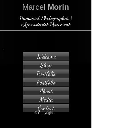
Marcel
Morin
Humanist Photographer |
eXpressionist Movement
Welcome
Shop
Portfolio
Portfolio
About
Media
Contact
© Copyright