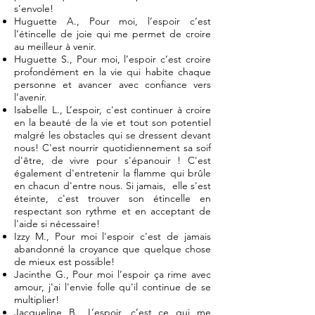
s’envole!
Huguette A., Pour moi, l’espoir c’est
l’étincelle de joie qui me permet de croire
au meilleur à venir.
Huguette S., Pour moi, l’espoir c’est croire
profondément en la vie qui habite chaque
personne et avancer avec confiance vers
l’avenir.
Isabelle L., L’espoir, c'est continuer à croire
en la beauté de la vie et tout son potentiel
malgré les obstacles qui se dressent devant
nous! C'est nourrir quotidiennement sa soif
d'être, de vivre pour s'épanouir ! C'est
également d'entretenir la flamme qui brûle
en chacun d'entre nous. Si jamais, elle s'est
éteinte, c'est trouver son étincelle en
respectant son rythme et en acceptant de
l'aide si nécessaire!
Izzy M., Pour moi l'espoir c'est de jamais
abandonné la croyance que quelque chose
de mieux est possible!
Jacinthe G., Pour moi l’espoir ça rime avec
amour, j'ai l'envie folle qu'il continue de se
multiplier!
Jacqueline B., L’espoir, c’est ce qui me