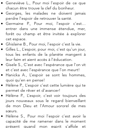
Geneviève L., Pour moi l’espoir de ce que
chacun être trouve la clef du bonheur.
Georges, les malades ne doivent jamais
perdre l’espoir de retrouver la santé.
Germaine P., Pour moi, l’espoir c’est…
entrer dans une immense étendue, mer,
forêt ou champ et être invitée à explorer
cet espace.
Ghislaine B., Pour moi, l’espoir c’est la vie.
Gilles L., L’espoir, pour moi, c'est qu'un jour,
tous les enfants de la planète mangent à
leur faim et aient accès à l'éducation.
Gisele S., C'est avec l'espérance que l'on vit
et c'est avec l'espérance que l'on meurt!
Hanicka A., L’espoir se sont les hommes,
quoi qu’en en pense!
Hélène P., L’espoir c’est cette lumière qui te
permet de rêver et d’avancer!
Hélène P., L’espoir, c’est voir toujours des
jours nouveaux sous le regard bienveillant
de mon Dieu et l’Amour sororel de mes
sœurs.
Hélène S., Pour moi l'espoir c'est avoir la
capacité de me ramener dans le moment
présent quand mon esprit s'affole et