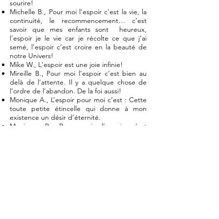
sourire!
Michelle B., Pour moi l'espoir c'est la vie, la
continuité, le recommencement… c’est
savoir que mes enfants sont heureux,
l’espoir je le vie car je récolte ce que j’ai
semé, l’espoir c’est croire en la beauté de
notre Univers!
Mike W., L'espoir est une joie infinie!
Mireille B., Pour moi l’espoir c’est bien au
delà de l’attente. Il y a quelque chose de
l’ordre de l’abandon. De la foi aussi!
Monique A., L’espoir pour moi c’est : Cette
toute petite étincelle qui donne à mon
existence un désir d’éternité.
Monique P., Pour moi, l’espoir c’est
attendre avec confiance et souhaiter avec
certitude que demain sera meilleur qu’hier.
Myriam P., L’espoir pour moi c'est que les
humains aient plus d'amour dans le coeur!
Nancy L., Pour moi, l’espoir c’est d’avoir foi
en soi-même et en ses propres forces.
Nancy, L’espoir pour moi, c’est ne jamais
abandonner, coûte que coûte, même si rien
ne va.
Nancy M., L’espoir c'est la vie. Rien de