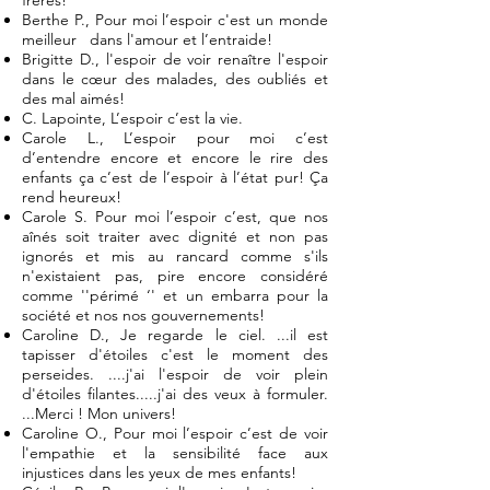
frères!
Berthe P., Pour moi l’espoir c'est un monde
meilleur dans l'amour et l’entraide!
Brigitte D., l'espoir de voir renaître l'espoir
dans le cœur des malades, des oubliés et
des mal aimés!
C. Lapointe, L’espoir c’est la vie.
Carole L., L’espoir pour moi c’est
d’entendre encore et encore le rire des
enfants ça c’est de l’espoir à l’état pur! Ça
rend heureux!
Carole S. Pour moi l’espoir c’est, que nos
aînés soit traiter avec dignité et non pas
ignorés et mis au rancard comme s'ils
n'existaient pas, pire encore considéré
comme ''périmé ‘' et un embarra pour la
société et nos nos gouvernements!
Caroline D., Je regarde le ciel. ...il est
tapisser d'étoiles c'est le moment des
perseides. ....j'ai l'espoir de voir plein
d'étoiles filantes.....j'ai des veux à formuler.
...Merci ! Mon univers!
Caroline O., Pour moi l’espoir c’est de voir
l'empathie et la sensibilité face aux
injustices dans les yeux de mes enfants!