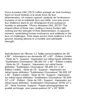
Force humaine-19A_3573 L’effort partagé de trois hommes,
tirant un lourd fardeau à la seule force de leur
détermination. Un instant capturé, symbole de l’endurance
humaine et de la solidarité face aux défis. Leur pas ancre
leur résilience dans le sol, témoignant d'une puissance
humble et admirable. **Force Humaine-19A_3573** The
shared effort of three men, pulling a heavy burden with
nothing but the strength of their determination. A captured
moment, symbolizing human endurance and solidarity in the
face of challenges. Their steps anchor their resilience in the
ground, bearing witness to a humble and admirable
strength.
Spécifications de l'Œuvre 1:2 Tailles personnalisées de 36"
à 96" - Informations sur demande 30" x 60" - Édition Limitée
: Série de 5 - Support : Impression sur métal haute définition
"Sublimation Chromaluxe" $8,300 24" x 48" - Édition Limitée
: Série de 10 - Support : Impression sur métal haute
définition "Sublimation Chromaluxe" $5,800 21" x 42" -
Édition Limitée : Série de 25 - Support : Impression sur
métal haute définition "Sublimation Chromaluxe" $4,000 18"
x 36" - Édition Limitée : Série de 50 - Support : Impression
sur métal haute définition "Sublimation Chromaluxe" $2,900
12" x 24" - Édition : Série de 100 - Support : Impression sur
métal haute définition "Sublimation Chromaluxe" $750 12” x
24” - Série Ouverte, Support : Papier photographique de
qualité archivage, avec passe-partout 24" x 30" $300