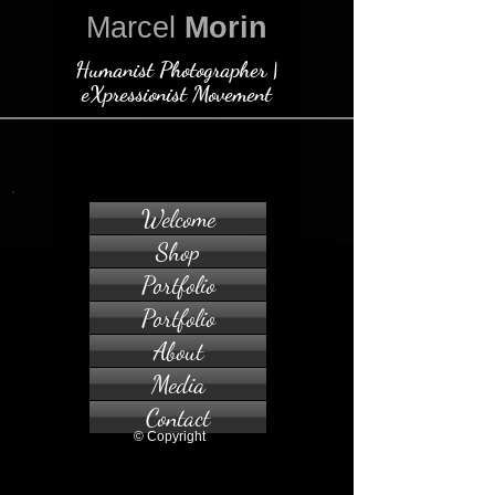
Marcel
Morin
Humanist Photographer |
eXpressionist Movement
Welcome
Shop
Portfolio
Portfolio
About
Media
Contact
© Copyright