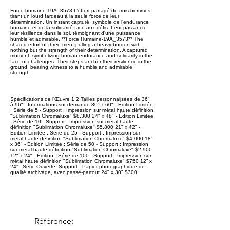
Force humaine-19A_3573 L’effort partagé de trois hommes,
tirant un lourd fardeau à la seule force de leur
détermination. Un instant capturé, symbole de l’endurance
humaine et de la solidarité face aux défis. Leur pas ancre
leur résilience dans le sol, témoignant d'une puissance
humble et admirable. **Force Humaine-19A_3573** The
shared effort of three men, pulling a heavy burden with
nothing but the strength of their determination. A captured
moment, symbolizing human endurance and solidarity in the
face of challenges. Their steps anchor their resilience in the
ground, bearing witness to a humble and admirable
strength.
Spécifications de l'Œuvre 1:2 Tailles personnalisées de 36"
à 96" - Informations sur demande 30" x 60" - Édition Limitée
: Série de 5 - Support : Impression sur métal haute définition
"Sublimation Chromaluxe" $8,300 24" x 48" - Édition Limitée
: Série de 10 - Support : Impression sur métal haute
définition "Sublimation Chromaluxe" $5,800 21" x 42" -
Édition Limitée : Série de 25 - Support : Impression sur
métal haute définition "Sublimation Chromaluxe" $4,000 18"
x 36" - Édition Limitée : Série de 50 - Support : Impression
sur métal haute définition "Sublimation Chromaluxe" $2,900
12" x 24" - Édition : Série de 100 - Support : Impression sur
métal haute définition "Sublimation Chromaluxe" $750 12” x
24” - Série Ouverte, Support : Papier photographique de
qualité archivage, avec passe-partout 24" x 30" $300
Référence: