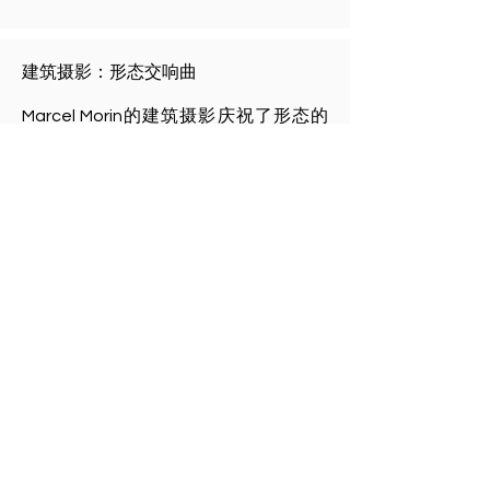
建筑摄影：形态交响曲
Marcel Morin的建筑摄影庆祝了形态的
交响曲，结构与美学在这里融为时光中
的永恒优雅。这一部分的作品集专注于
建造的艺术，通过超越简单记录的镜
头，捕捉混凝土的威严，达到了视觉诗
歌的境界。
每一幅作品都是精美艺术摄影的典范，
不仅捕捉建筑的线条和曲线，还捕捉它
们与空间和光线的对话。Marcel选择的
黑白色调增强了对比和深度，给予图像
戏剧性的力量和清晰度。
这些图像邀请我们重新发现建筑，不作
为一系列无生命的结构，而是作为一系
列在石头、玻璃和钢铁中雕刻的活生生
的叙事。通过“形态交响曲”，Marcel
Morin为我们展现了城市灵魂的一扇窗，