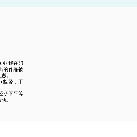
0张我在印
出的作品被
反思。
克市监督，于
经济不平等
感动。