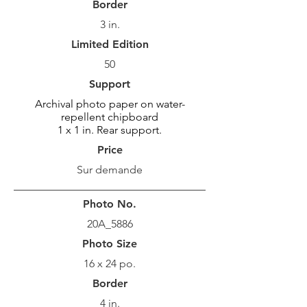
Border
3 in.
Limited Edition
50
Support
Archival photo paper on water-
repellent chipboard
1 x 1 in. Rear support.
Price
Sur demande
Photo No.
20A_5886
Photo Size
16 x 24 po.
Border
4 in.