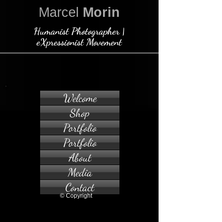
Marcel
Morin
Humanist Photographer |
eXpressionist Movement
Welcome
Shop
Portfolio
Portfolio
About
Media
Contact
© Copyright