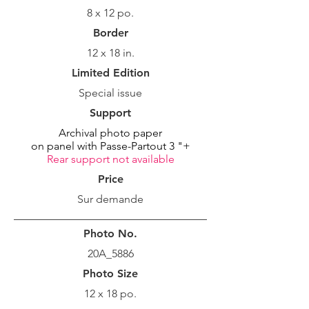
8 x 12 po.
Border
12 x 18 in.
Limited Edition
Special issue
Support
Archival photo paper
on panel with Passe-Partout 3 "+
Rear support not available
Price
Sur demande
Photo No.
20A_5886
Photo Size
12 x 18 po.