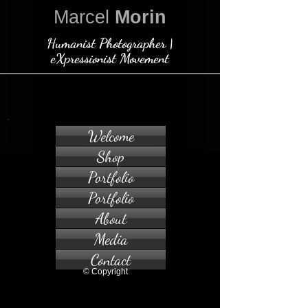
Marcel
Morin
Humanist Photographer |
eXpressionist Movement
Welcome
Shop
Portfolio
Portfolio
About
Media
Contact
© Copyright