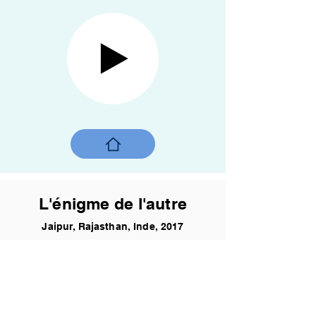
L'énigme de l'autre
Jaipur, Rajasthan, Inde, 2017
Un jeune homme, voyageant sur un
autobus, est intrigué par la présence d'une
caméra et de son propriétaire, qui reste