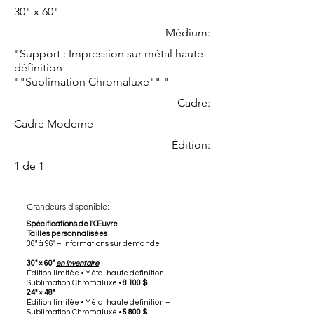
30" x 60"
Médium:
"Support : Impression sur métal haute
définition
""Sublimation Chromaluxe"" "
Cadre:
Cadre Moderne
Édition:
1 de 1
Grandeurs disponible:
Spécifications de l'Œuvre
Tailles personnalisées
36" à 96" – Informations sur demande
30" × 60"
en inventaire
Édition limitée • Métal haute définition –
Sublimation Chromaluxe •
8 100 $
24" × 48"
Édition limitée • Métal haute définition –
Sublimation Chromaluxe •
5 800 $