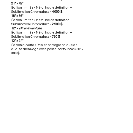
21" × 42"
Édition limitée • Métal haute définition –
Sublimation Chromaluxe •
4 000 $
18" × 36"
Édition limitée • Métal haute définition –
Sublimation Chromaluxe •
2 900 $
12" × 24"
en inventaire
Édition limitée • Métal haute définition –
Sublimation Chromaluxe •
750 $
12" × 24"
Édition ouverte • Papier photographique de
qualité archivage avec passe-partout 24" × 30" •
300 $