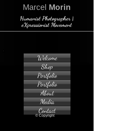
Marcel
Morin
Humanist Photographer |
eXpressionist Movement
Welcome
Shop
Portfolio
Portfolio
About
Media
Contact
© Copyright