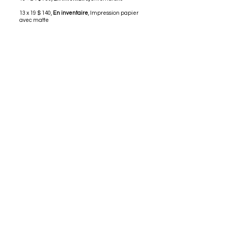
13 x 19 $ 140,
En inventaire
, Impression papier
avec matte