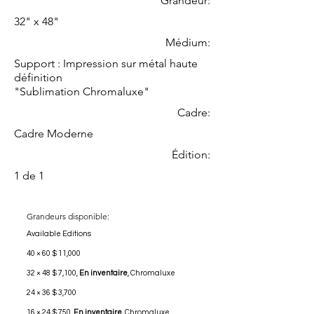
Grandeur:
32" x 48"
Médium:
Support : Impression sur métal haute
définition
"Sublimation Chromaluxe"
Cadre:
Cadre Moderne
Édition:
1 de 1
Grandeurs disponible:
Available Editions
40 × 60 $ 11,000
32 × 48 $ 7,100,
En inventaire
, Chromaluxe
24 × 36 $ 3,700
16 × 24 $ 750,
En inventaire,
Chromaluxe