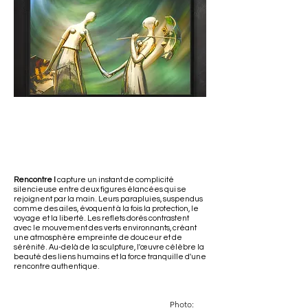
Rencontre I
capture un instant de complicité
silencieuse entre deux figures élancées qui se
rejoignent par la main. Leurs parapluies, suspendus
comme des ailes, évoquent à la fois la protection, le
voyage et la liberté. Les reflets dorés contrastent
avec le mouvement des verts environnants, créant
une atmosphère empreinte de douceur et de
sérénité. Au-delà de la sculpture, l'œuvre célèbre la
beauté des liens humains et la force tranquille d'une
rencontre authentique.
Photo: