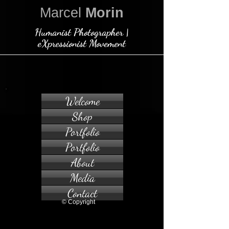
Marcel
Morin
Humanist Photographer |
eXpressionist Movement
Welcome
Shop
Portfolio
Portfolio
About
Media
Contact
© Copyright