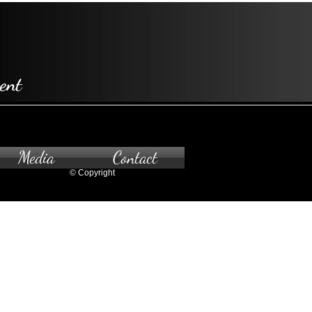
ent
Media
Contact
© Copyright
pointment only.
 to the gallery, please contact us.