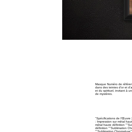
Masque Numéro de référenc
dans des teintes d'or et d
et du spirituel, invitant à
de mystères.
"Spécifications de l'Œuvre 
: Impression sur métal haut
métal haute définition ""Su
définition ""Sublimation Ch
""Sublimation Chromaluxe"" 