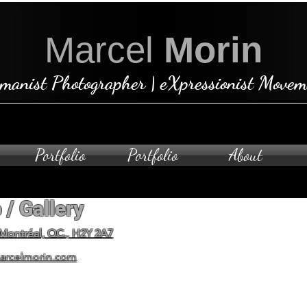
Marcel
Morin
manist Photographer | eXpressionist Movem
Portfolio
Portfolio
About
 / Gallery
Open by ap
To schedule a private visit
 Montréal, QC., H2Y 2A7
arcelmorin.com