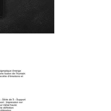
énigmatique émerge
une fusion de l'humain
secrète d’émotions et
 : Série de 5 - Support
ort : Impression sur
sur métal haute
te définition
ublimation