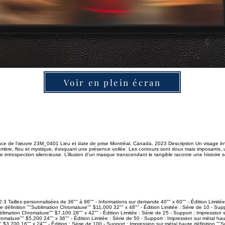
Voir en plein écran
e de l'œuvre 23M_0401 Lieu et date de prise Montréal, Canada, 2023 Description Un visage 
'ambre, flou et mystique, évoquant une présence voilée. Les contours sont doux mais imposants, 
 une introspection silencieuse. L’illusion d’un masque transcendant le tangible raconte une histoire 
2:3 Tailles personnalisées de 36"" à 96"" - Informations sur demande 40"" x 60"" - Édition Limitée
e définition ""Sublimation Chromaluxe"" $11,000 32"" x 48"" - Édition Limitée : Série de 10 - Supp
blimation Chromaluxe"" $7,100 28"" x 42"" - Édition Limitée : Série de 25 - Support : Impression 
romaluxe"" $5,200 24"" x 36"" - Édition Limitée : Série de 50 - Support : Impression sur métal hau
$3,700 16"" x 24"" - Édition : Série de 100 - Support : Impression sur métal haute définition ""S