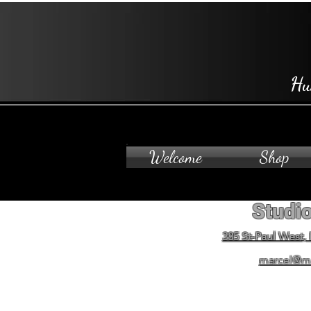
Hu
Welcome
Shop
Studio
385 St-Paul West,
marcel@m