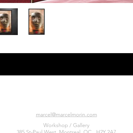
Marcel Morin
Humanist photographer | Humanist photographer
marcel@marcelmorin.com
Workshop / Gallery
385 St-Paul West, Montreal, QC., H2Y 2A7