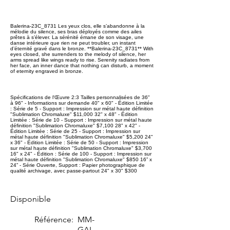
Balerina-23C_8731 Les yeux clos, elle s’abandonne à la
mélodie du silence, ses bras déployés comme des ailes
prêtes à s’élever. La sérénité émane de son visage, une
danse intérieure que rien ne peut troubler, un instant
d’éternité gravé dans le bronze. **Balerina-23C_8731** With
eyes closed, she surrenders to the melody of silence, her
arms spread like wings ready to rise. Serenity radiates from
her face, an inner dance that nothing can disturb, a moment
of eternity engraved in bronze.
Spécifications de l'Œuvre 2:3 Tailles personnalisées de 36"
à 96" - Informations sur demande 40" x 60" - Édition Limitée
: Série de 5 - Support : Impression sur métal haute définition
"Sublimation Chromaluxe" $11,000 32" x 48" - Édition
Limitée : Série de 10 - Support : Impression sur métal haute
définition "Sublimation Chromaluxe" $7,100 28" x 42" -
Édition Limitée : Série de 25 - Support : Impression sur
métal haute définition "Sublimation Chromaluxe" $5,200 24"
x 36" - Édition Limitée : Série de 50 - Support : Impression
sur métal haute définition "Sublimation Chromaluxe" $3,700
16" x 24" - Édition : Série de 100 - Support : Impression sur
métal haute définition "Sublimation Chromaluxe" $850 16” x
24” - Série Ouverte, Support : Papier photographique de
qualité archivage, avec passe-partout 24" x 30" $300
Disponible
Référence:
MM-
GAL-