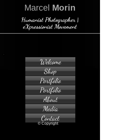
Marcel
Morin
Humanist Photographer |
eXpressionist Movement
Welcome
Shop
Portfolio
Portfolio
About
Media
Contact
© Copyright