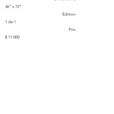
36" x 72"
Édition:
1 de 1
Prix:
$ 11,000