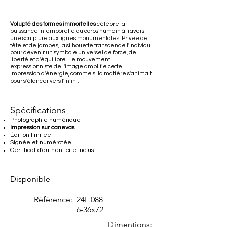
Volupté des formes immortelles
célèbre la
puissance intemporelle du corps humain à travers
une sculpture aux lignes monumentales. Privée de
tête et de jambes, la silhouette transcende l'individu
pour devenir un symbole universel de force, de
liberté et d'équilibre. Le mouvement
expressionniste de l'image amplifie cette
impression d'énergie, comme si la matière s'animait
pour s'élancer vers l'infini.
Spécifications
Photographie numérique
impression sur canevas
Édition limitée
Signée et numérotée
Certificat d'authenticité inclus
Disponible
Référence:
24I_088
6-36x72
Dimentions: